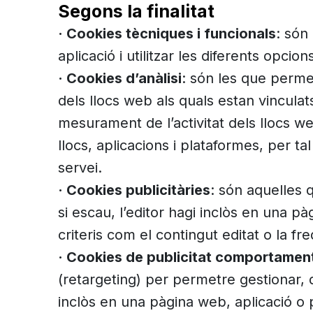
Segons la finalitat
· Cookies tècniques i funcionals
: són
aplicació i utilitzar les diferents opcio
· Cookies d’anàlisi
: són les que perme
dels llocs web als quals estan vinculats
mesurament de l’activitat dels llocs we
llocs, aplicacions i plataformes, per tal
servei.
· Cookies publicitàries
: són aquelles 
si escau, l’editor hagi inclòs en una pà
criteris com el contingut editat o la f
· Cookies de publicitat comportamen
(retargeting) per permetre gestionar, d
inclòs en una pàgina web, aplicació o pl