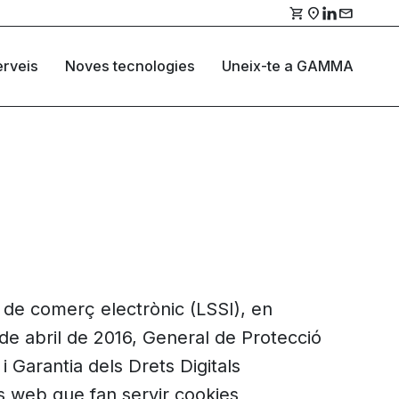
shopping_cart
location_on
mail
rveis
Noves tecnologies
Uneix-te a GAMMA
 i de comerç electrònic (LSSI), en
de abril de 2016, General de Protecció
 Garantia dels Drets Digitals
s web que fan servir cookies