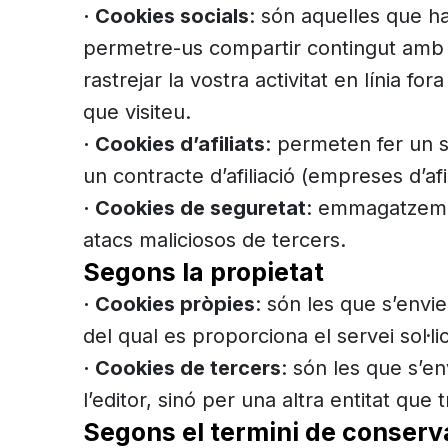
· Cookies socials
: són aquelles que ha
permetre-us compartir contingut amb el
rastrejar la vostra activitat en línia f
que visiteu.
· Cookies d’afiliats
: permeten fer un s
un contracte d’afiliació (empreses d’afil
· Cookies de seguretat
: emmagatzemen
atacs maliciosos de tercers.
Segons la propietat
· Cookies pròpies
: són les que s’envie
del qual es proporciona el servei sol·lic
· Cookies de tercers
: són les que s’e
l’editor, sinó per una altra entitat que
Segons el termini de conserv