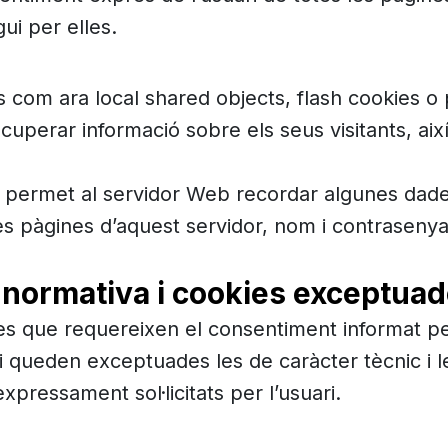
ui per elles.
ars com ara local shared objects, flash cookies 
perar informació sobre els seus visitants, així
es permet al servidor Web recordar algunes dade
 les pàgines d’aquest servidor, nom i contraseny
 normativa i cookies exceptua
ies que requereixen el consentiment informat per
ció, i queden exceptuades les de caràcter tècnic 
xpressament sol·licitats per l’usuari.