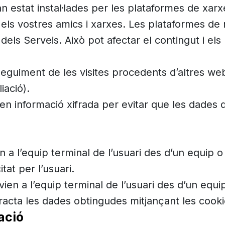
n estat instal·lades per les plataformes de xarx
s vostres amics i xarxes. Les plataformes de m
ora dels Serveis. Això pot afectar el contingut i e
eguiment de les visites procedents d’altres web
iació).
 informació xifrada per evitar que les dades q
n a l’equip terminal de l’usuari des d’un equip o
itat per l’usuari.
nvien a l’equip terminal de l’usuari des d’un equ
 tracta les dades obtingudes mitjançant les cooki
ació