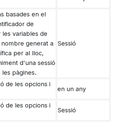
ns basades en el
tificador de
 les variables de
n nombre generat a
Sessió
fica per al lloc,
iment d'una sessió
e les pàgines.
ió de les opcions i
en un any
ió de les opcions i
Sessió