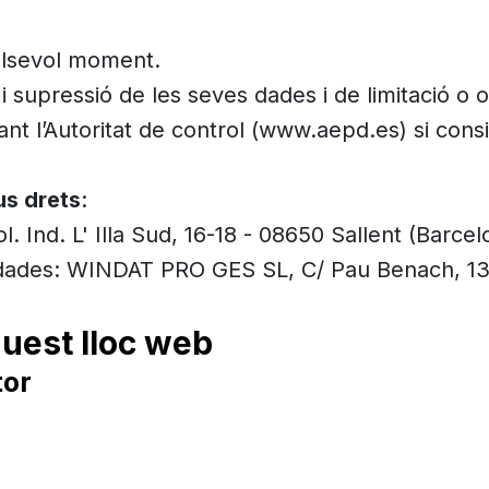
ualsevol moment.
at i supressió de les seves dades i de limitació o
nt l’Autoritat de control (www.aepd.es) si consi
us drets
:
d. L' Illa Sud, 16-18 - 08650 Sallent (Barcelo
 dades: WINDAT PRO GES SL, C/ Pau Benach, 13,
quest lloc web
tor