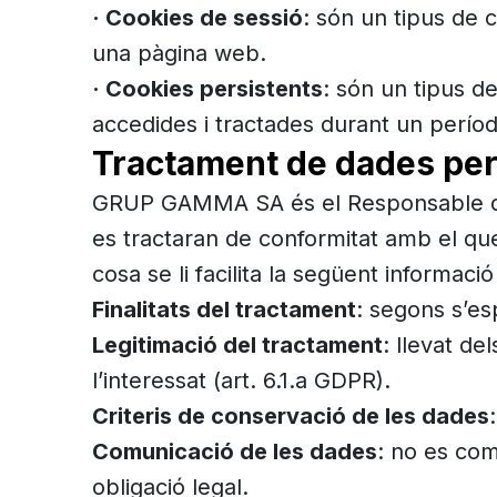
· Cookies de sessió
: són un tipus de
una pàgina web.
· Cookies persistents
: són un tipus 
accedides i tractades durant un períod
Tractament de dades pe
GRUP GAMMA SA és el Responsable del 
es tractaran de conformitat amb el que
cosa se li facilita la següent informaci
Finalitats del tractament
: segons s’es
Legitimació del tractament
: llevat d
l’interessat (art. 6.1.a GDPR).
Criteris de conservació de les dades
Comunicació de les dades
: no es com
obligació legal.