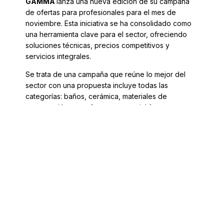
GAMMA
lanza una nueva edición de su campaña
de ofertas para profesionales para el mes de
noviembre. Esta iniciativa se ha consolidado como
una herramienta clave para el sector, ofreciendo
soluciones técnicas, precios competitivos y
servicios integrales.
Se trata de una campaña que reúne lo mejor del
sector con una propuesta incluye todas las
categorías: baños, cerámica, materiales de
construcción y estufas, con especial foco en
impermeabilización, imprescindible en proyectos
de obra y reforma. Entre las novedades GAMMA
destacan la lámina bajo teja —una lámina
impermeabilizante transpirable disponible en dos
gramajes (130gr y 140gr)—, los sistemas de
nivelación mejorados para facilitar la instalación de
cerámica y el nuevo calzado de seguridad GAMMA,
diseñado para mejorar la seguridad y el confort en
el trabajo.